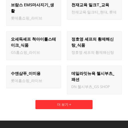
브람스 EMS마사지기_생
천재교육 밀크T_교육
활
천재교육 밀크티_현대, 롯데
롯데홈쇼핑_라이브
오세득셰프 척아이롤스테
정호영 셰프의 황제해신
이크_식품
탕_식품
GS홈쇼핑_라이브
정호영 셰프의 황제해신탕
수앤샴푸_이미용
데일라잇뉴욕 첼시부츠_
패션
롯데홈쇼핑_라이브
DN 첼시부츠_GS SHOP
더 보기 +