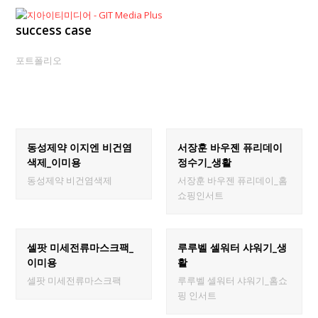
success case
포트폴리오
동성제약 이지엔 비건염
서장훈 바우젠 퓨리데이
색제_이미용
정수기_생활
동성제약 비건염색제
서장훈 바우젠 퓨리데이_홈
쇼핑인서트
셀팟 미세전류마스크팩_
루루벨 셀워터 샤워기_생
이미용
활
셀팟 미세전류마스크팩
루루벨 셀워터 샤워기_홈쇼
핑 인서트